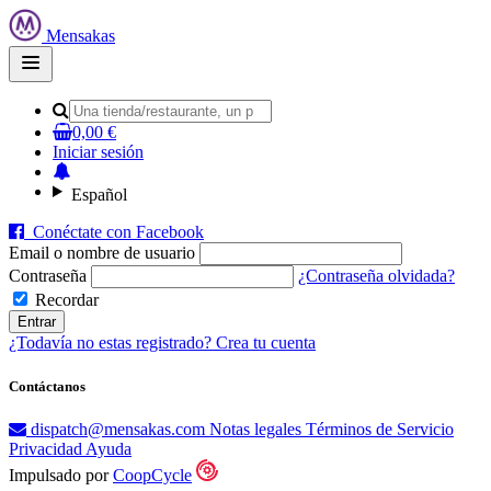
Mensakas
Open
main
menu
0,00 €
Iniciar sesión
Español
Conéctate con Facebook
Email o nombre de usuario
Contraseña
¿Contraseña olvidada?
Recordar
¿Todavía no estas registrado?
Crea tu cuenta
Contáctanos
dispatch@mensakas.com
Notas legales
Términos de Servicio
Privacidad
Ayuda
Impulsado por
CoopCycle